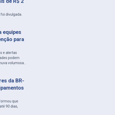
is de R$ 2
foi divulgada.
a equipes
enção para
s e alertas
idades podem
 chuva volumosa
ares da BR-
uipamentos
nformou que
té 90 dias,