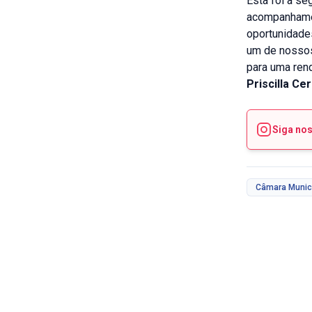
Esta foi à se
acompanhamen
oportunidade
um de nossos
para uma rend
Priscilla Ce
Siga no
Câmara Munic