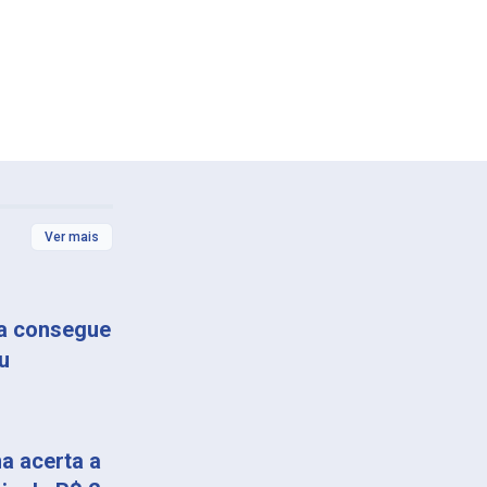
Ver mais
ça consegue
u
a acerta a