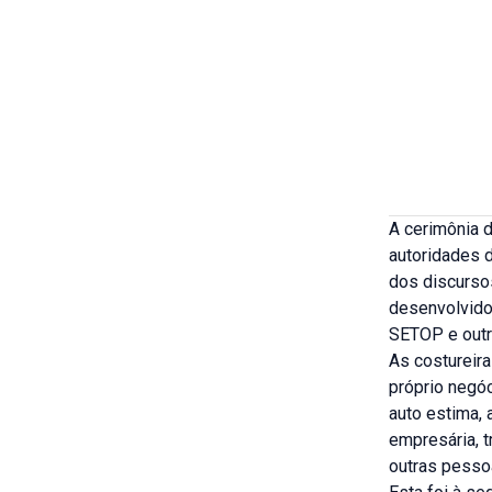
A cerimônia 
autoridades d
dos discursos
desenvolvidos
SETOP e outr
As costureir
próprio negóc
auto estima,
empresária, 
outras pesso