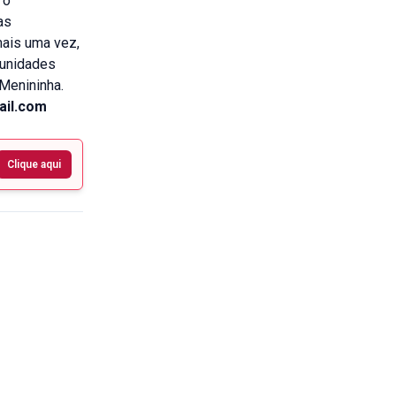
 o
as
mais uma vez,
tunidades
, Menininha.
mail.com
Clique aqui