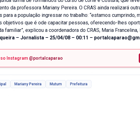
gunda turma de formandos do curso de corte e Costura, que teve
to da professora Mariany Pereira. O CRAS ainda realizará outr
s para a população ingressar no trabalho: “estamos cumprindo, 
 objetivos que é ode capacitar pessoas, oferecendo-lhes opor
a familiar”, explicou a coordenadora do CRAS, Maria Francelina
rqueira – Jornalista – 25/04/08 – 00:11 – portalcaparao@g
sso Instagram
@portalcaparao
ipal
Mariany Pereira
Mutum
Prefeitura