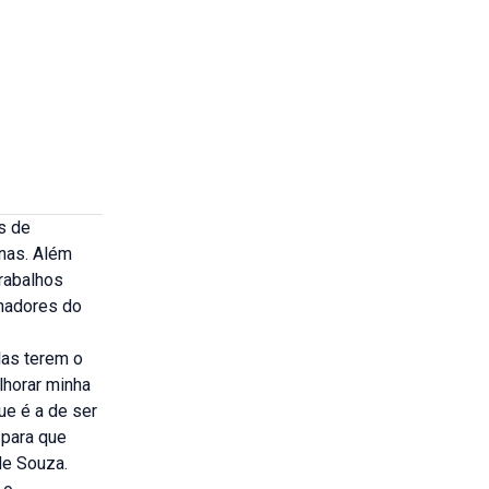
s de
unas. Além
trabalhos
lhadores do
las terem o
lhorar minha
ue é a de ser
 para que
de Souza.