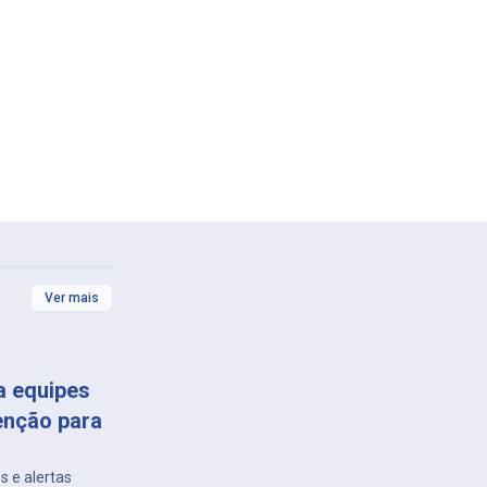
Ver mais
a equipes
enção para
s e alertas