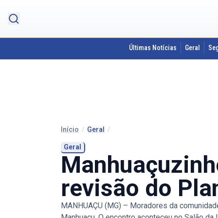
Últimas Notícias
Geral
Se
Início
/
Geral
/
Geral
Manhuaçuzinho 
revisão do Pla
MANHUAÇU (MG) – Moradores da comunidade do
Manhuaçu. O encontro aconteceu no Salão da I