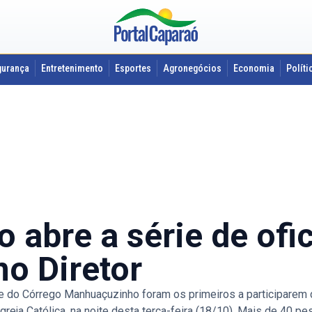
gurança
Entretenimento
Esportes
Agronegócios
Economia
Políti
abre a série de ofi
no Diretor
 Córrego Manhuaçuzinho foram os primeiros a participarem das
greja Católica, na noite desta terça-feira (18/10). Mais de 40 