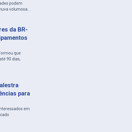
idades podem
 chuva volumosa
ares da BR-
uipamentos
nformou que
té 90 dias,
alestra
ências para
 interessados em
rcado