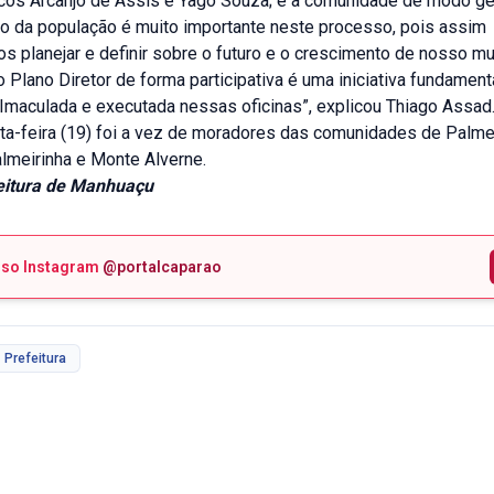
os Arcanjo de Assis e Yago Souza; e a comunidade de modo ger
ão da população é muito importante neste processo, pois assim
 planejar e definir sobre o futuro e o crescimento de nosso mun
 Plano Diretor de forma participativa é uma iniciativa fundamen
 Imaculada e executada nessas oficinas”, explicou Thiago Assad
rta-feira (19) foi a vez de moradores das comunidades de Palme
lmeirinha e Monte Alverne.
itura de Manhuaçu
sso Instagram
@portalcaparao
Prefeitura