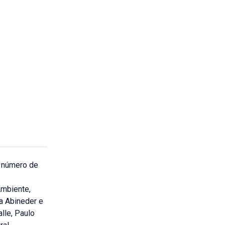
r número de
Ambiente,
ia Abineder e
lle, Paulo