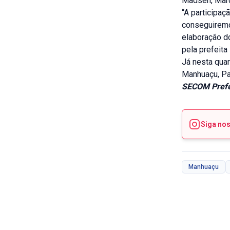
Madsen, Marc
“A participaç
conseguiremos
elaboração do
pela prefeita
Já nesta qua
Manhuaçu, Pa
SECOM Prefe
Siga no
Manhuaçu