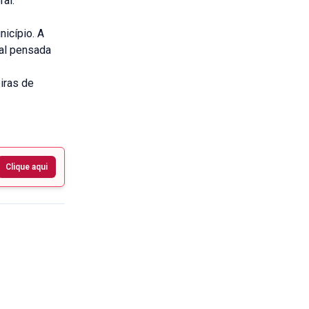
al.
icípio. A
tal pensada
.
iras de
Clique aqui