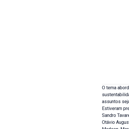
O tema aborda
sustentabilid
assuntos sej
Estiveram pre
Sandro Tavare
Otávio August