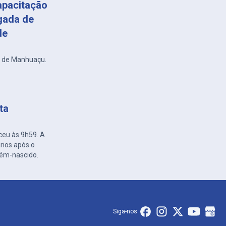
apacitação
gada de
de
r de Manhuaçu.
ta
ceu às 9h59. A
rios após o
cém-nascido.
Siga-nos