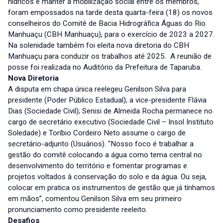
hídricos e manter a mobilização social entre os membros,
foram empossados na tarde desta quarta-feira (18) os novos
conselheiros do Comitê de Bacia Hidrográfica Águas do Rio
Manhuaçu (CBH Manhuaçu), para o exercício de 2023 a 2027.
Na solenidade também foi eleita nova diretoria do CBH
Manhuaçu para conduzir os trabalhos até 2025. A reunião de
posse foi realizada no Auditório da Prefeitura de Taparuba.
Nova Diretoria
A disputa em chapa única reelegeu Genilson Silva para
presidente (Poder Público Estadual); a vice-presidente Flávia
Dias (Sociedade Civil); Senisi de Almeida Rocha permanece no
cargo de secretário executivo (Sociedade Civil – Insol Instituto
Soledade) e Toríbio Cordeiro Neto assume o cargo de
secretário-adjunto (Usuários). “Nosso foco é trabalhar a
gestão do comitê colocando a água como tema central no
desenvolvimento do território e fomentar programas e
projetos voltados à conservação do solo e da água. Ou seja,
colocar em pratica os instrumentos de gestão que já tínhamos
em mãos”, comentou Genilson Silva em seu primeiro
pronunciamento como presidente reeleito.
Desafios