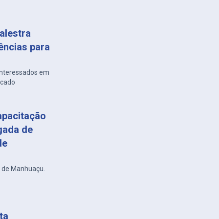
alestra
ências para
 interessados em
rcado
apacitação
gada de
de
r de Manhuaçu.
ta