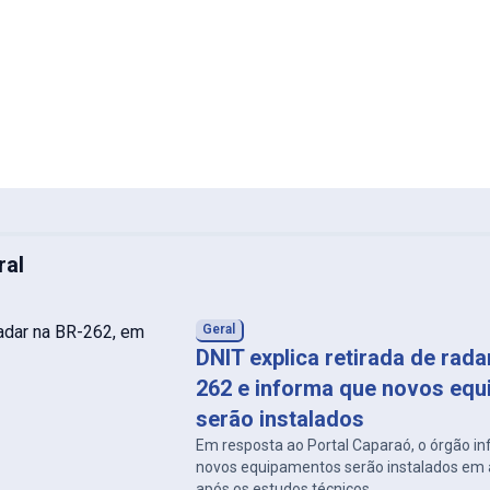
ral
Geral
DNIT explica retirada de rad
262 e informa que novos eq
serão instalados
Em resposta ao Portal Caparaó, o órgão i
novos equipamentos serão instalados em a
após os estudos técnicos