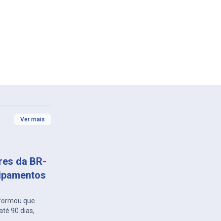
Ver mais
ares da BR-
uipamentos
nformou que
té 90 dias,