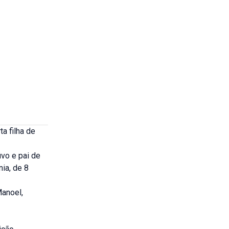
a filha de
vo e pai de
nia, de 8
Manoel,