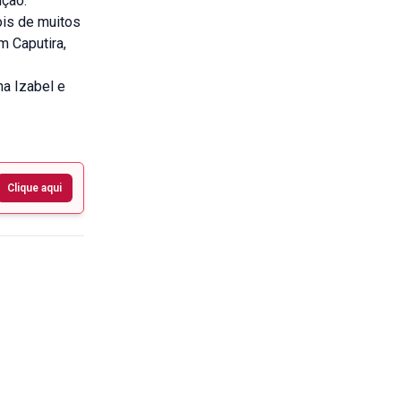
ição.
ois de muitos
m Caputira,
na Izabel e
Clique aqui