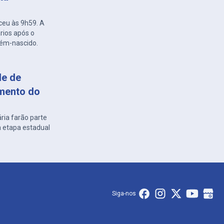
ceu às 9h59. A
rios após o
cém-nascido.
de de
imento do
ria farão parte
à etapa estadual
Siga-nos