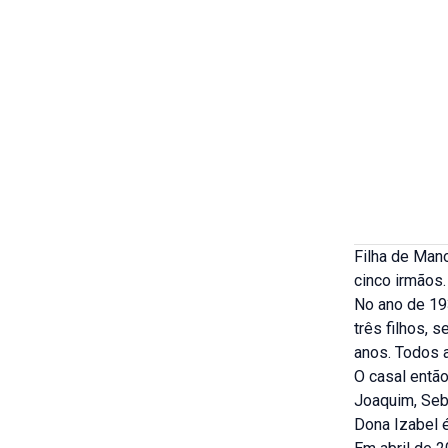
Filha de Mano
cinco irmãos.
No ano de 193
três filhos, 
anos. Todos 
O casal então
Joaquim, Seba
Dona Izabel é