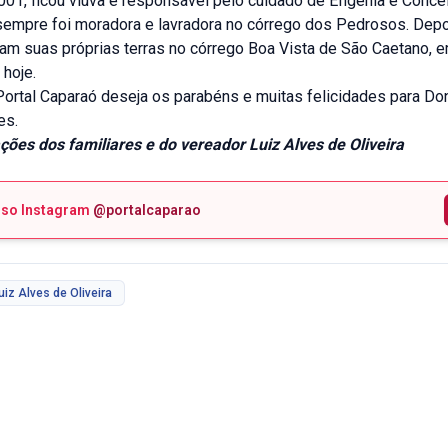
001, ficou viúva e responsável pelo cuidado de Efigênia e Conce
sempre foi moradora e lavradora no córrego dos Pedrosos. Dep
ram suas próprias terras no córrego Boa Vista de São Caetano, e
 hoje.
Portal Caparaó deseja os parabéns e muitas felicidades para Do
es.
ões dos familiares e do vereador Luiz Alves de Oliveira
sso Instagram
@portalcaparao
uiz Alves de Oliveira