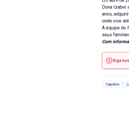
Em abril de 2
Dona Izabel 
anos, adquiri
onde vive até
A equipe do 
seus familiar
Com informaç
Siga no
Caputira
L