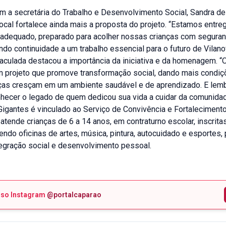
m a secretária do Trabalho e Desenvolvimento Social, Sandra de
ocal fortalece ainda mais a proposta do projeto. “Estamos entr
adequado, preparado para acolher nossas crianças com seguran
ndo continuidade a um trabalho essencial para o futuro de Vilano
maculada destacou a importância da iniciativa e da homenagem. 
m projeto que promove transformação social, dando mais condiç
ças cresçam em um ambiente saudável e de aprendizado. E lem
nhecer o legado de quem dedicou sua vida a cuidar da comunidad
igantes é vinculado ao Serviço de Convivência e Fortaleciment
atende crianças de 6 a 14 anos, em contraturno escolar, inscrita
endo oficinas de artes, música, pintura, autocuidado e esportes
tegração social e desenvolvimento pessoal.
sso Instagram
@portalcaparao