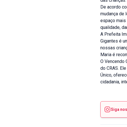
das crianças.
De acordo co
mudança de l
espaço mais 
qualidade, da
A Prefeita I
Gigantes é u
nossas crian
Maria é reco
O Vencendo G
do CRAS. Ele 
Único, oferec
cidadania, in
Siga no