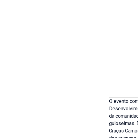
O evento cont
Desenvolvimen
da comunidad
guloseimas. 
Graças Campo