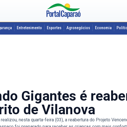
gurança
Entretenimento
Esportes
Agronegócios
Economia
Políti
ndo Gigantes é reabe
rito de Vilanova
lizou, nesta quarta-feira (03), a reabertura do Projeto Vence
O espaço foi preparado para receber as crianças com mais confor