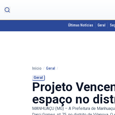
Últimas Notícias
Geral
Se
Início
/
Geral
/
Geral
Projeto Vence
espaço no dist
MANHUAÇU (MG) – A Prefeitura de Manhuaçu rea
Darci Gomes, nº 75, no distrito de Vilanova. 