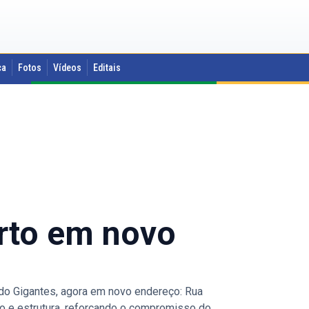
ca
Fotos
Vídeos
Editais
rto em novo
ndo Gigantes, agora em novo endereço: Rua
to e estrutura, reforçando o compromisso do