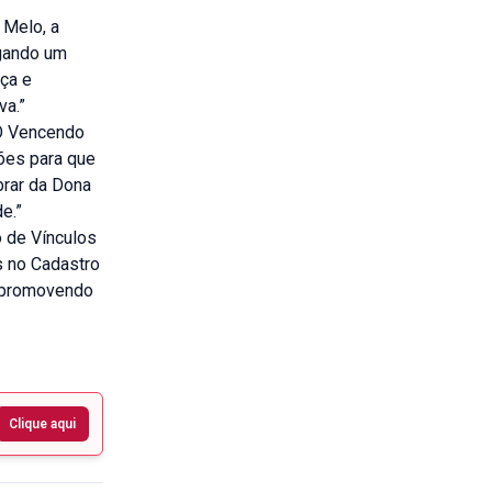
 Melo, a
egando um
ça e
va.”
“O Vencendo
ões para que
brar da Dona
e.”
o de Vínculos
s no Cadastro
, promovendo
Clique aqui