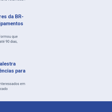
ares da BR-
uipamentos
nformou que
té 90 dias,
alestra
ências para
 interessados em
rcado