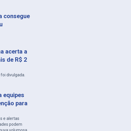
ça consegue
u
a acerta a
is de R$ 2
foi divulgada.
a equipes
enção para
s e alertas
idades podem
 chuva volumosa