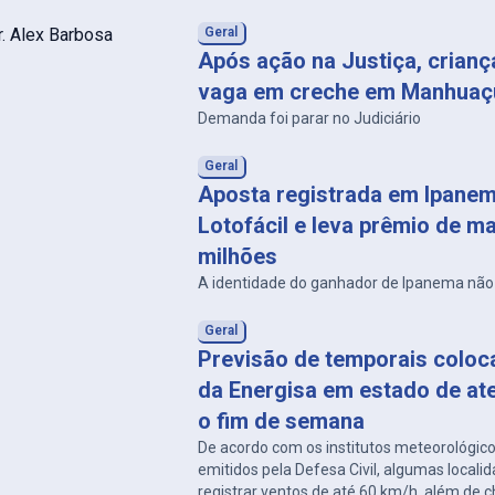
Geral
Após ação na Justiça, crian
vaga em creche em Manhuaç
Demanda foi parar no Judiciário
Geral
Aposta registrada em Ipanem
Lotofácil e leva prêmio de ma
milhões
A identidade do ganhador de Ipanema não 
Geral
Previsão de temporais coloc
da Energisa em estado de at
o fim de semana
De acordo com os institutos meteorológico
emitidos pela Defesa Civil, algumas local
registrar ventos de até 60 km/h, além de