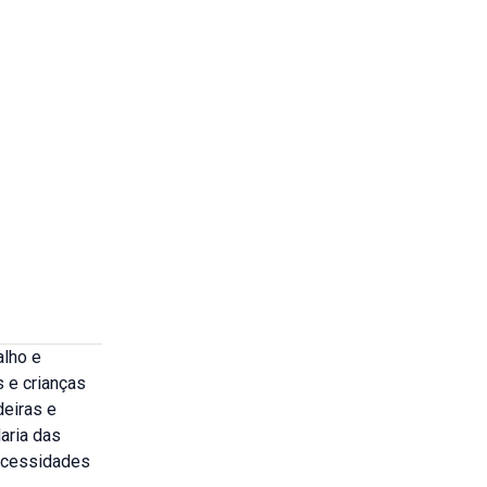
alho e
 e crianças
deiras e
aria das
necessidades