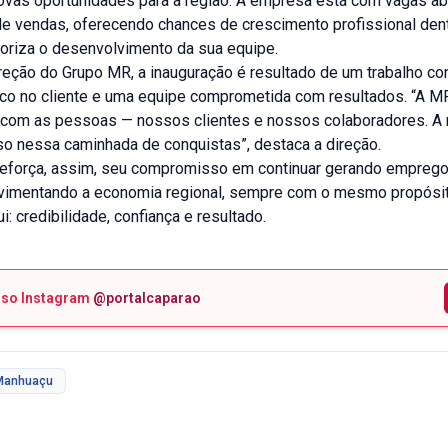
ovas oportunidades para a região. A empresa está com vagas ab
de vendas, oferecendo chances de crescimento profissional den
loriza o desenvolvimento da sua equipe.
reção do Grupo MR, a inauguração é resultado de um trabalho co
oco no cliente e uma equipe comprometida com resultados. “A M
o com as pessoas — nossos clientes e nossos colaboradores. A
o nessa caminhada de conquistas”, destaca a direção.
eforça, assim, seu compromisso em continuar gerando empregos
imentando a economia regional, sempre com o mesmo propósit
i: credibilidade, confiança e resultado.
sso Instagram
@portalcaparao
Manhuaçu