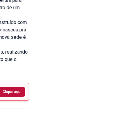
ertas para
tro de um
nstruído com
R nasceu pra
 nova sede é
, realizando
o que o
Clique aqui