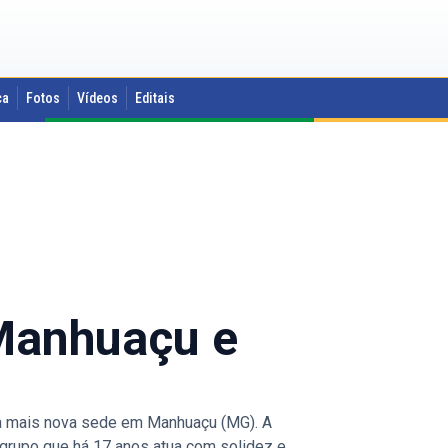
ca
Fotos
Vídeos
Editais
Manhuaçu e
a mais nova sede em Manhuaçu (MG). A
m grupo que há 17 anos atua com solidez e