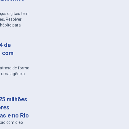
os digitais tem
es. Resolver
hábito para
também é
 com a Energisa
distribuidora
 4 de
s com
atraso de forma
 a uma agência
25 milhões
ores
as e no Rio
ção com óleo