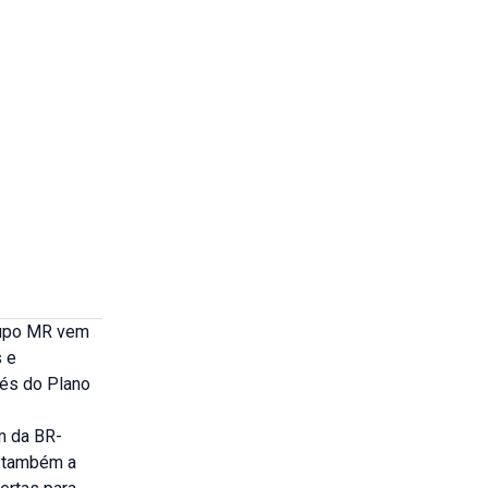
Grupo MR vem
 e
vés do Plano
m da BR-
s também a