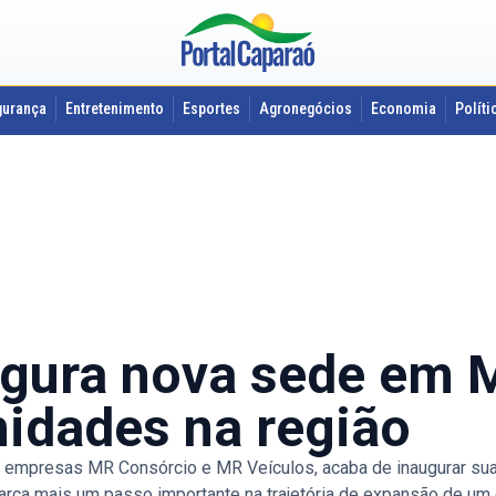
gurança
Entretenimento
Esportes
Agronegócios
Economia
Políti
gura nova sede em 
nidades na região
empresas MR Consórcio e MR Veículos, acaba de inaugurar su
 marca mais um passo importante na trajetória de expansão de u