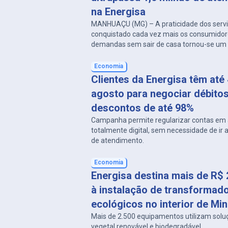
na Energisa
MANHUAÇU (MG) – A praticidade dos serviç
conquistado cada vez mais os consumidor
demandas sem sair de casa tornou-se um 
milhões de brasileiros, e essa tendência 
percebida no relacionamento dos clientes
Economia
Minas Rio. Entre janeiro e junho de 2026, a 
Clientes da Energisa têm até
realizou mais de 1,6 […]
agosto para negociar débito
descontos de até 98%
Campanha permite regularizar contas em 
totalmente digital, sem necessidade de ir
de atendimento.
Economia
Energisa destina mais de R$ 
à instalação de transformad
ecológicos no interior de Min
Mais de 2.500 equipamentos utilizam solu
vegetal renovável e biodegradável