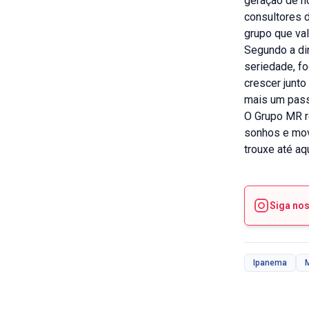
geração de n
consultores 
grupo que va
Segundo a di
seriedade, f
crescer junt
mais um pass
O Grupo MR r
sonhos e mov
trouxe até aqu
Siga no
Ipanema