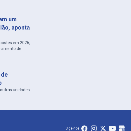
cam um
gião, aponta
m postes em 2026,
necimento de
 de
o
 outras unidades
Siga-nos