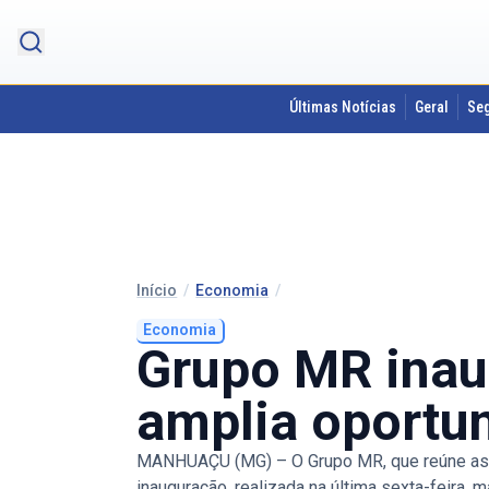
Últimas Notícias
Geral
Se
Início
/
Economia
/
Economia
Grupo MR inau
amplia oportu
MANHUAÇU (MG) – O Grupo MR, que reúne as 
inauguração, realizada na última sexta-feira,