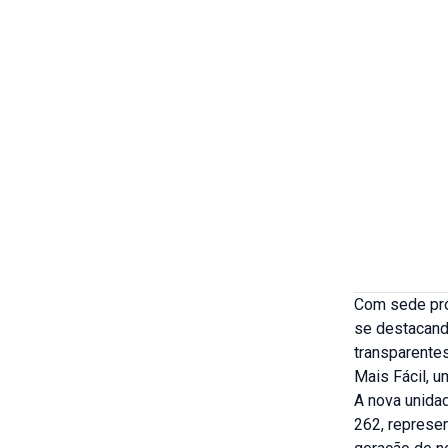
Com sede pró
se destacand
transparentes
Mais Fácil, 
A nova unida
262, represe