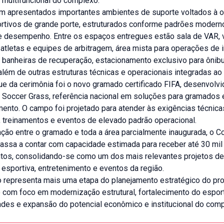
 multifuncional do complexo.
 apresentados importantes ambientes de suporte voltados à 
rtivos de grande porte, estruturados conforme padrões modern
e desempenho. Entre os espaços entregues estão sala de VAR, v
 atletas e equipes de arbitragem, área mista para operações de
 banheiras de recuperação, estacionamento exclusivo para ônib
lém de outras estruturas técnicas e operacionais integradas ao
ue da cerimônia foi o novo gramado certificado FIFA, desenvolv
a Soccer Grass, referência nacional em soluções para gramados 
mento. O campo foi projetado para atender às exigências técnica
 treinamentos e eventos de elevado padrão operacional.
ação entre o gramado e toda a área parcialmente inaugurada, o 
passa a contar com capacidade estimada para receber até 30 mi
tos, consolidando-se como um dos mais relevantes projetos de
a esportiva, entretenimento e eventos da região.
o representa mais uma etapa do planejamento estratégico do pro
 com foco em modernização estrutural, fortalecimento do espor
ades e expansão do potencial econômico e institucional do comp