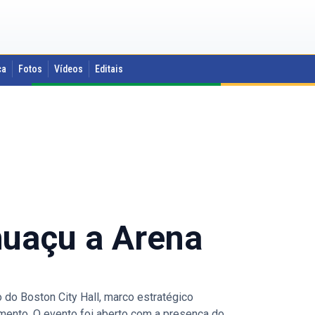
ca
Fotos
Vídeos
Editais
uaçu a Arena
do Boston City Hall, marco estratégico
mento. O evento foi aberto com a presença do