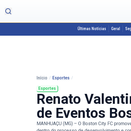
Últimas Notícias
Geral
Se
Início
/
Esportes
/
Esportes
Renato Valent
de Eventos Bos
MANHUAÇU (MG) – O Boston City FC promoveu, n
dentro do processo de desenvolvimento e con