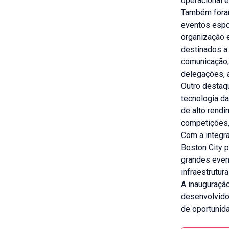
operacional e
Também foram
eventos espo
organização 
destinados a
comunicação,
delegações, a
Outro destaq
tecnologia d
de alto rendi
competições,
Com a integr
Boston City 
grandes even
infraestrutur
A inauguraçã
desenvolvido
de oportunid