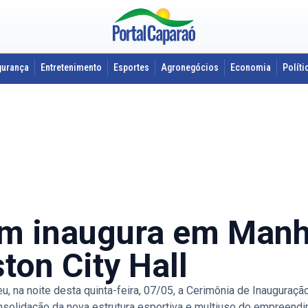
gurança
Entretenimento
Esportes
Agronegócios
Economia
Políti
im inaugura em Manh
ton City Hall
a noite desta quinta-feira, 07/05, a Cerimônia de Inauguração 
solidação da nova estrutura esportiva e multiuso do empreendi