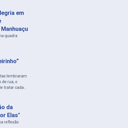
legria em
e
m Manhuaçu
 na quadra
eirinho”
letas lembraram
s de rua, o
e tratar cada
ão da
or Elas"
sa reflexão