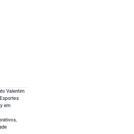
ato Valentim
 Esportes
ty em
rativos,
dade