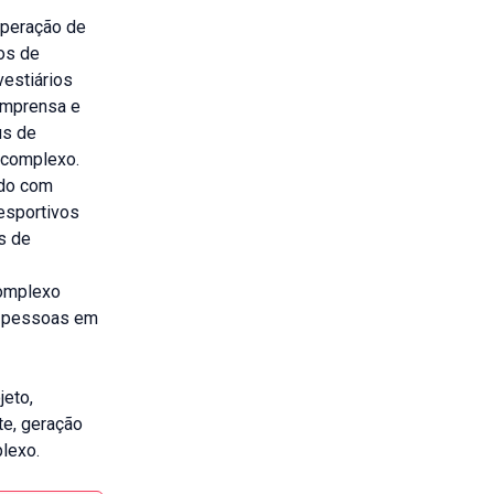
operação de
os de
estiários
 imprensa e
us de
 complexo.
ido com
esportivos
s de
Complexo
l pessoas em
jeto,
te, geração
lexo.