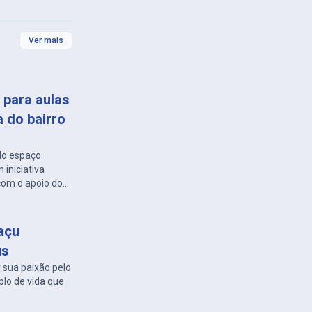
Ver mais
 para aulas
 do bairro
 do espaço
 iniciativa
com o apoio do
açu
us
sua paixão pelo
plo de vida que