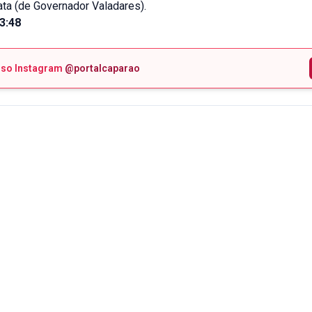
ta (de Governador Valadares).
13:48
sso Instagram
@portalcaparao