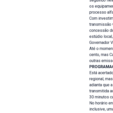
seguindo fie
os equipamen
processo alfa
Com investim
transmissão v
concessão do
estúdio local
Governador V
Até o momento
cento, mas C
outras emiss
PROGRAMA
Está acertad
regional, ma
adianta que a
transmitida a
30 minutos c
No horário en
inclusive, um