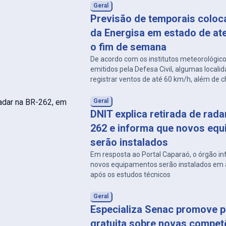
Geral
Previsão de temporais coloc
da Energisa em estado de at
o fim de semana
De acordo com os institutos meteorológico
emitidos pela Defesa Civil, algumas local
registrar ventos de até 60 km/h, além de
e descargas atmosféricas.
Geral
DNIT explica retirada de rad
262 e informa que novos eq
serão instalados
Em resposta ao Portal Caparaó, o órgão i
novos equipamentos serão instalados em a
após os estudos técnicos
Geral
Especializa Senac promove p
gratuita sobre novas compet