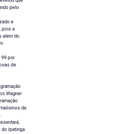
revelou que
ando pelo
izado e
 pois a
s além do
em
 99 por
josas de
rogramação
rlos Wagner
ogramação
ornalismos de
.
esentará,
 do Ipatinga