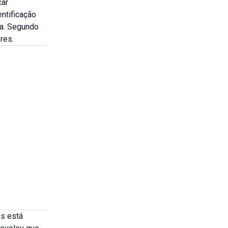
car
entificação
ra. Segundo
res.
es está