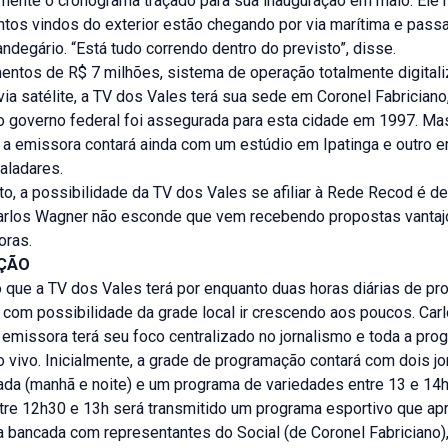
lmente o cronograma traçado para sua inauguração em maio. Ele 
tos vindos do exterior estão chegando por via marítima e pass
ndegário. “Está tudo correndo dentro do previsto”, disse.
entos de R$ 7 milhões, sistema de operação totalmente digital
ia satélite, a TV dos Vales terá sua sede em Coronel Fabriciano,
 governo federal foi assegurada para esta cidade em 1997. Ma
, a emissora contará ainda com um estúdio em Ipatinga e outro 
aladares.
, a possibilidade da TV dos Vales se afiliar à Rede Recod é de
arlos Wagner não esconde que vem recebendo propostas vanta
oras.
ÇÃO
o que a TV dos Vales terá por enquanto duas horas diárias de p
s com possibilidade da grade local ir crescendo aos poucos. Ca
 emissora terá seu foco centralizado no jornalismo e toda a pr
o vivo. Inicialmente, a grade de programação contará com dois j
ada (manhã e noite) e um programa de variedades entre 13 e 14h
tre 12h30 e 13h será transmitido um programa esportivo que apr
a bancada com representantes do Social (de Coronel Fabriciano),