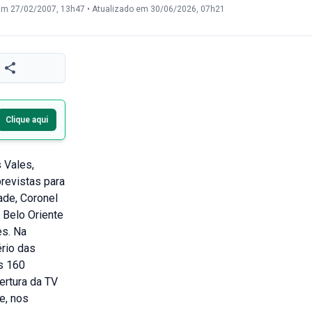
Em 27/02/2007, 13h47
•
Atualizado em 30/06/2026, 07h21
Clique aqui
 Vales,
revistas para
ade, Coronel
e Belo Oriente
es. Na
ério das
s 160
ertura da TV
e, nos