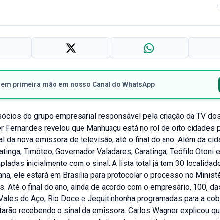
s em primeira mão em nosso Canal do WhatsApp
sócios do grupo empresarial responsável pela criação da TV dos
r Fernandes revelou que Manhuaçu está no rol de oito cidades p
al da nova emissora de televisão, até o final do ano. Além da cid
patinga, Timóteo, Governador Valadares, Caratinga, Teófilo Otoni 
ladas inicialmente com o sinal. A lista total já tem 30 localidad
a, ele estará em Brasília para protocolar o processo no Minist
 Até o final do ano, ainda de acordo com o empresário, 100, da
Vales do Aço, Rio Doce e Jequitinhonha programadas para a cob
tarão recebendo o sinal da emissora. Carlos Wagner explicou qu