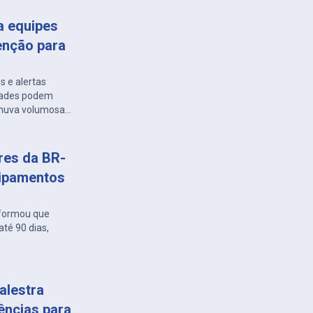
a equipes
enção para
s e alertas
idades podem
 chuva volumosa
ares da BR-
uipamentos
nformou que
té 90 dias,
alestra
ências para