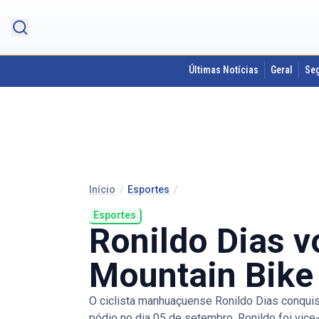
Últimas Notícias
Geral
Se
Início
/
Esportes
/
Esportes
Ronildo Dias v
Mountain Bike
O ciclista manhuaçuense Ronildo Dias conquist
pódio no dia 05 de setembro. Ronildo foi vice