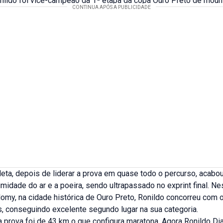
nildo foi vice-campeão da 1ª etapa da copa Ouro Preto de mount
eta, depois de liderar a prova em quase todo o percurso, acabo
midade do ar e a poeira, sendo ultrapassado no exprint final. Ne
lomy, na cidade histórica de Ouro Preto, Ronildo concorreu com 
, conseguindo excelente segundo lugar na sua categoria.
 prova foi de 43 km o que configura maratona. Agora Ronildo Di