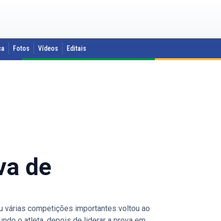
ca
Fotos
Vídeos
Editais
va de
eu várias competições importantes voltou ao
ndo o atleta, depois de liderar a prova em