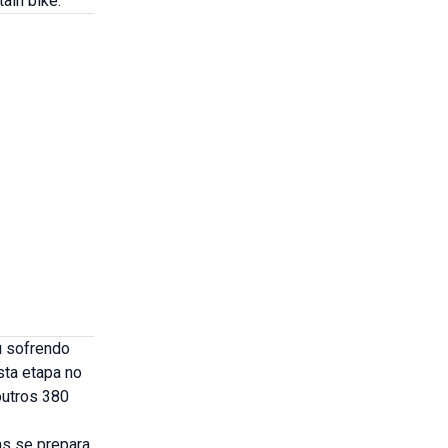
ain bike.
u sofrendo
sta etapa no
outros 380
as se prepara