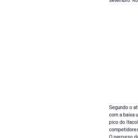
setembro. Ro
Segundo o atl
com a baixa u
pico do Itaco
competidores
O percurso da