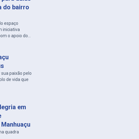
 do bairro
 do espaço
 iniciativa
com o apoio do
açu
us
sua paixão pelo
plo de vida que
legria em
e
m Manhuaçu
 na quadra