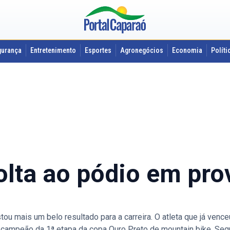
gurança
Entretenimento
Esportes
Agronegócios
Economia
Políti
olta ao pódio em pro
ou mais um belo resultado para a carreira. O atleta que já venc
-campeão da 1ª etapa da copa Ouro Preto de mountain bike. Segu