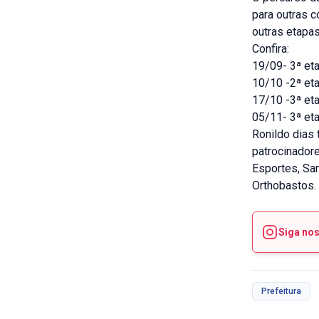
para outras 
outras etapas
Confira:
19/09- 3ª et
10/10 -2ª et
17/10 -3ª eta
05/11- 3ª et
Ronildo dias
patrocinador
Esportes, San
Orthobastos.
Siga no
Prefeitura