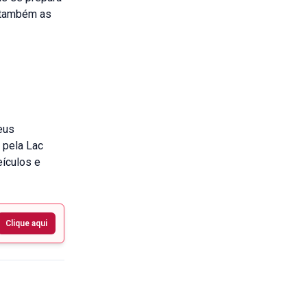
i também as
eus
 pela Lac
eículos e
Clique aqui