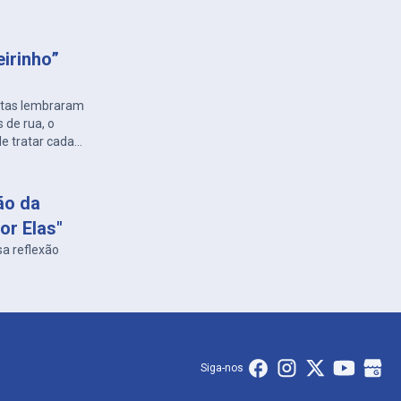
eirinho”
letas lembraram
s de rua, o
e tratar cada
ão da
or Elas"
sa reflexão
Siga-nos