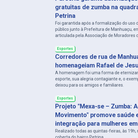
gratuitas de zumba na quadra
Petrina
Foi garantida após a formalização do uso
público junto à Prefeitura de Manhuaçu, em
articulada pela Associação de Moradores 
vereador Tiago do Camelô
Esportes
Corredores de rua de Manhu
homenageiam Rafael de Jes
A homenagem foi uma forma de eternizar 
esporte, sua alegria contagiante e, o exem
deixou para os amigos e familiares.
Esportes
Projeto "Mexa-se – Zumba: A
Movimento" promove saúde 
integração para mulheres e
Realizado todas as quintas-feiras, às 19h,
coberta do bairro Petrina