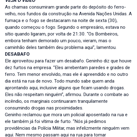
VEJA O VÍDEO
As chamas consumiram grande parte do depósito do ferro-
velho, nos fundos da construção na Avenida Nações Unidas. A
fumaça e o fogo se destacaram na noite de sexta (30),
quando começou o fogo. Segundo o empresário, estava no
sítio quando ligaram, por volta de 21:30. “Os Bombeiros,
embora tenham demorado um pouco, vieram, mas o
caminhão deles também deu problema aqui”, lamentou.
DESABAFO
Ele aproveitou para fazer um desabafo. Geninho diz que houve
dez furtos na empresa. “Eles arrebentam paredes e grades de
ferro. Tem menor envolvido, mas ele é apreendido e no outro
dia está na rua de novo. Todo mundo sabe quem anda
aprontando aqui, inclusive alguns que ficam usando drogas.
Eles não respeitam ninguém”, afirmou. Durante o combate ao
incêndio, os marginais continuaram tranquilamente
consumindo drogas nas proximidades.
Geninho reclamou que mora um policial aposentado na rua e
ele também já foi vítima de furto. “Nós já pedimos
providências da Polícia Militar, mas infelizmente ninguém vem
aqui. Nem mesmo passam aqui na rua para tomar