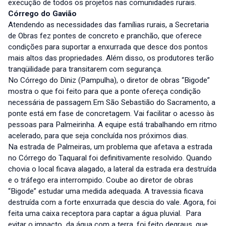
execução de todos os projetos nas comunidades rurais.
Córrego do Gavião
Atendendo as necessidades das famílias rurais, a Secretaria
de Obras fez pontes de concreto e pranchão, que oferece
condições para suportar a enxurrada que desce dos pontos
mais altos das propriedades. Além disso, os produtores terão
tranqüilidade para transitarem com segurança.
No Córrego do Diniz (Pampulha), o diretor de obras “Bigode”
mostra o que foi feito para que a ponte ofereça condição
necessária de passagem.Em São Sebastião do Sacramento, a
ponte está em fase de concretagem. Vai facilitar o acesso às
pessoas para Palmeirinha. A equipe está trabalhando em ritmo
acelerado, para que seja concluída nos próximos dias.
Na estrada de Palmeiras, um problema que afetava a estrada
no Córrego do Taquaral foi definitivamente resolvido. Quando
chovia o local ficava alagado, a lateral da estrada era destruída
e o tráfego era interrompido. Coube ao diretor de obras
“Bigode” estudar uma medida adequada. A travessia ficava
destruída com a forte enxurrada que descia do vale. Agora, foi
feita uma caixa receptora para captar a água pluvial. Para
evitar o impacto da água com a terra, foi feito degraus, que