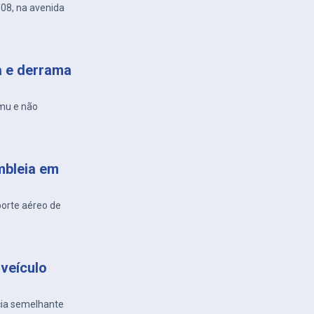
/08, na avenida
a e derrama
amu e não
mbleia em
porte aéreo de
veículo
cia semelhante