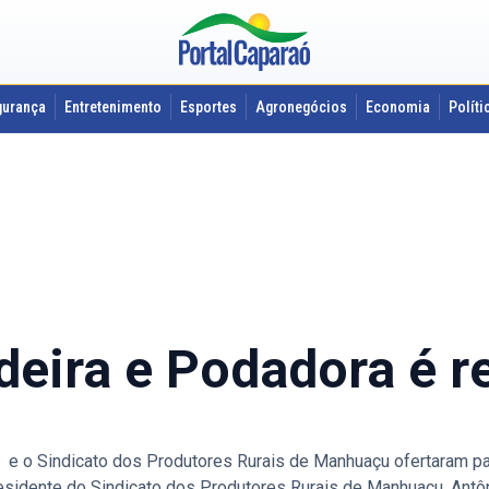
gurança
Entretenimento
Esportes
Agronegócios
Economia
Políti
deira e Podadora é r
 Sindicato dos Produtores Rurais de Manhuaçu ofertaram par
sidente do Sindicato dos Produtores Rurais de Manhuaçu, Antô