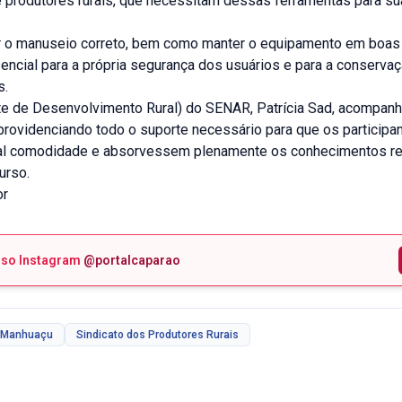
e produtores rurais, que necessitam dessas ferramentas para su
o manuseio correto, bem como manter o equipamento em boas
encial para a própria segurança dos usuários e para a conserva
s.
e de Desenvolvimento Rural) do SENAR, Patrícia Sad, acompanh
providenciando todo o suporte necessário para que os participa
al comodidade e absorvessem plenamente os conhecimentos r
urso.
or
sso Instagram
@portalcaparao
Manhuaçu
Sindicato dos Produtores Rurais