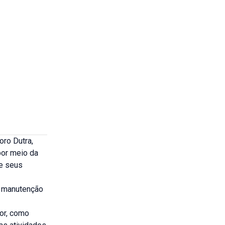
oro Dutra,
por meio da
de seus
, manutenção
tor, como