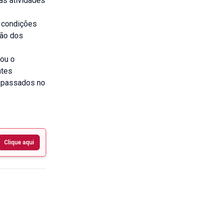
as atividades
 condições
ção dos
ou o
ntes
epassados no
Clique aqui