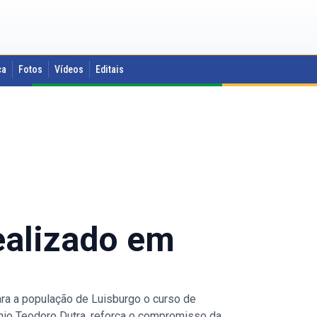
ca
Fotos
Vídeos
Editais
ealizado em
a a população de Luisburgo o curso de
nio Teodoro Dutra, reforça o compromisso da