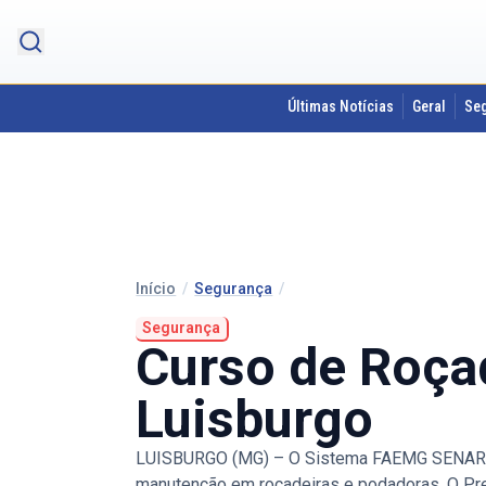
Últimas Notícias
Geral
Se
Início
/
Segurança
/
Segurança
Curso de Roça
Luisburgo
LUISBURGO (MG) – O Sistema FAEMG SENAR e o
manutenção em roçadeiras e podadoras. O Pre