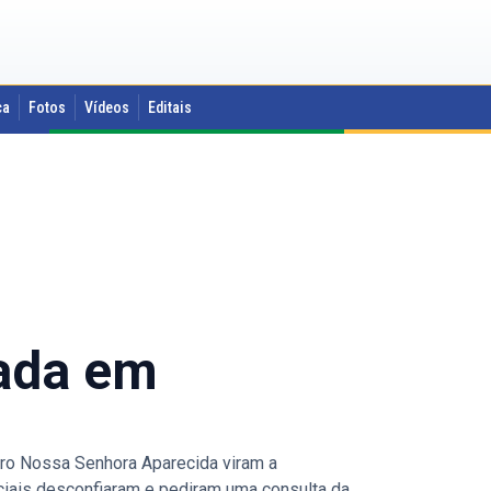
ca
Fotos
Vídeos
Editais
rada em
irro Nossa Senhora Aparecida viram a
iciais desconfiaram e pediram uma consulta da