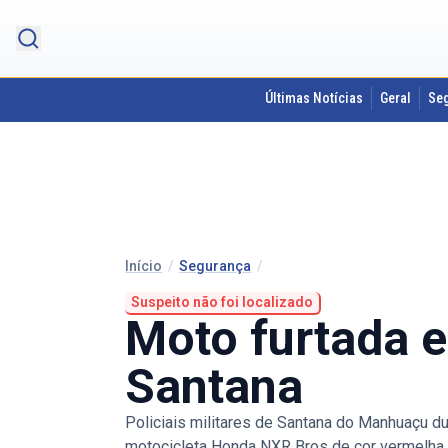
Últimas Notícias
Geral
Se
Início
/
Segurança
/
Suspeito não foi localizado
Moto furtada e
Santana
Policiais militares de Santana do Manhuaçu d
motocicleta Honda NXR Bros de cor vermelha p