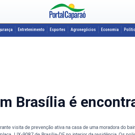
gurança
Entretenimento
Esportes
Agronegócios
Economia
Políti
m Brasília é encont
urante visita de prevenção ativa na casa de uma moradora do ba
laca JJX-9087 de Brasília-DF no interior da residência. Os pol