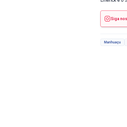
Emerick e o 
Siga no
Manhuaçu