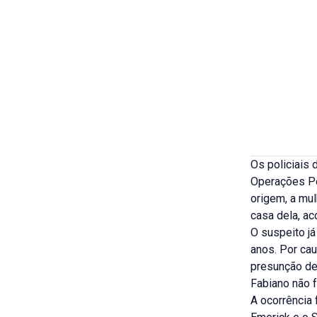
Os policiais
Operações Pol
origem, a mul
casa dela, a
O suspeito já
anos. Por ca
presunção de 
Fabiano não f
A ocorrência 