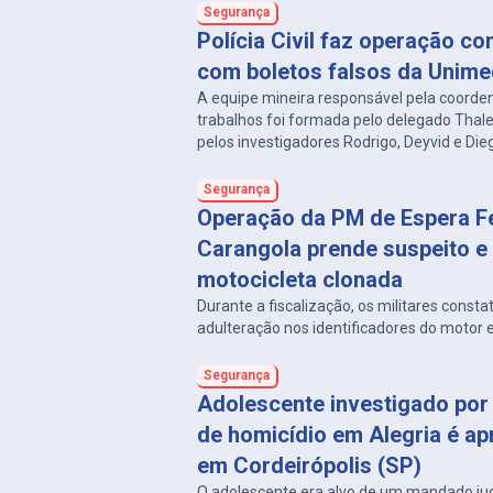
Segurança
Polícia Civil faz operação co
com boletos falsos da Unim
A equipe mineira responsável pela coorde
trabalhos foi formada pelo delegado Thal
pelos investigadores Rodrigo, Deyvid e Die
delegacias de Carangola e Divino.
Segurança
Operação da PM de Espera Fe
Carangola prende suspeito e
motocicleta clonada
Durante a fiscalização, os militares consta
adulteração nos identificadores do motor e
Segurança
Adolescente investigado por 
de homicídio em Alegria é a
em Cordeirópolis (SP)
O adolescente era alvo de um mandado jud