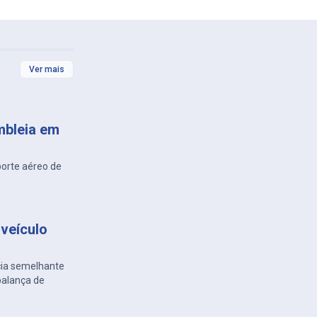
Ver mais
mbleia em
porte aéreo de
veículo
cia semelhante
balança de