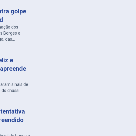
ntra golpe
ed
nação dos
es Borges e
go, das
liz e
 apreende
taram sinais de
 do chassi.
tentativa
preendido
icial de busca e