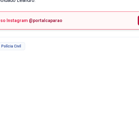
Soldado Leandro.
sso Instagram
@portalcaparao
Polícia Civil