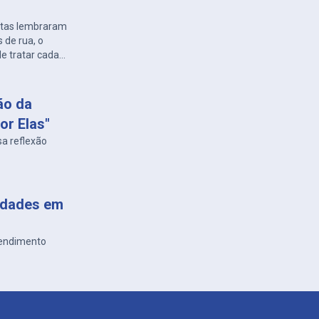
letas lembraram
s de rua, o
e tratar cada
ão da
or Elas"
sa reflexão
vidades em
eendimento