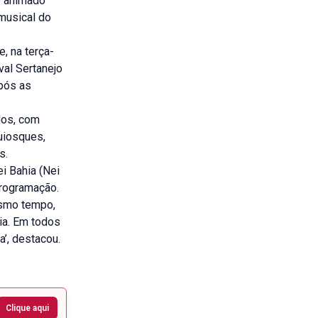
o animado
musical do
e, na terça-
val Sertanejo
Após as
dos, com
uiosques,
s.
i Bahia (Nei
programação.
esmo tempo,
ia. Em todos
a’, destacou.
Clique aqui