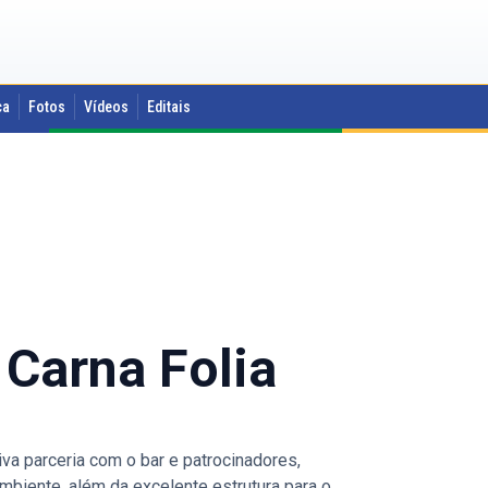
ca
Fotos
Vídeos
Editais
 Carna Folia
va parceria com o bar e patrocinadores,
mbiente, além da excelente estrutura para o