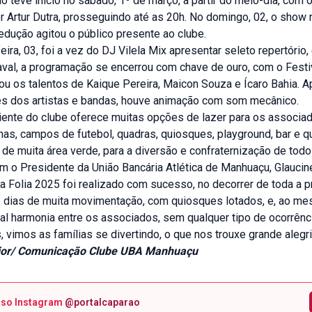
 teve início no sábado, 1º de março, a partir do meio-dia, com 
 Artur Dutra, prosseguindo até as 20h. No domingo, 02, o show 
dução agitou o público presente ao clube.
ira, 03, foi a vez do DJ Vilela Mix apresentar seleto repertório, 
aval, a programação se encerrou com chave de ouro, com o Festi
ou os talentos de Kaique Pereira, Maicon Souza e Ícaro Bahia. 
s dos artistas e bandas, houve animação com som mecânico.
ente do clube oferece muitas opções de lazer para os associa
nas, campos de futebol, quadras, quiosques, playground, bar e q
de muita área verde, para a diversão e confraternização de todo
 o Presidente da União Bancária Atlética de Manhuaçu, Glaucine
na Folia 2025 foi realizado com sucesso, no decorrer de toda a 
o dias de muita movimentação, com quiosques lotados, e, ao m
al harmonia entre os associados, sem qualquer tipo de ocorrênc
 vimos as famílias se divertindo, o que nos trouxe grande alegri
or/ Comunicação Clube UBA Manhuaçu
sso Instagram
@portalcaparao