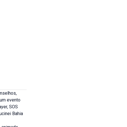
onselhos,
 um evento
ayer, SOS
ucinei Bahia