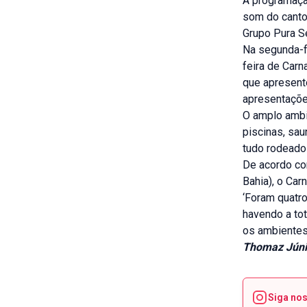
A programação
som do cantor
Grupo Pura Se
Na segunda-fe
feira de Carn
que apresent
apresentaçõe
O amplo ambi
piscinas, sau
tudo rodeado 
De acordo com
Bahia), o Car
‘Foram quatr
havendo a tot
os ambientes,
Thomaz Júni
Siga no