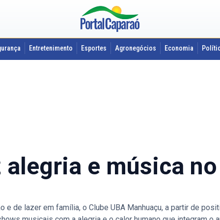
gurança
Entretenimento
Esportes
Agronegócios
Economia
Políti
 alegria e música no
 de lazer em família, o Clube UBA Manhuaçu, a partir de positi
shows musicais com a alegria e o calor humano que integram o a