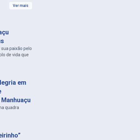
Ver mais
açu
us
sua paixão pelo
plo de vida que
legria em
e
m Manhuaçu
 na quadra
eirinho”