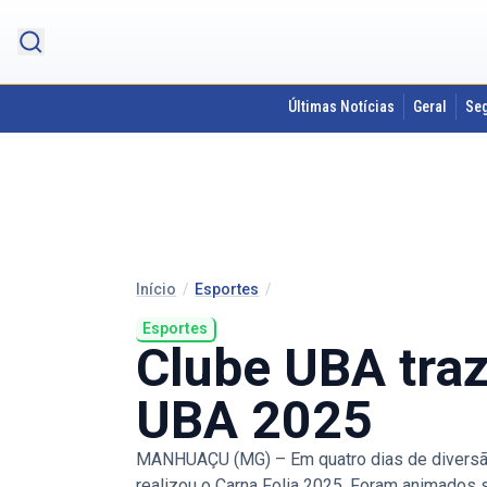
Últimas Notícias
Geral
Se
Início
/
Esportes
/
Esportes
Clube UBA traz
UBA 2025
MANHUAÇU (MG) – Em quatro dias de diversão e
realizou o Carna Folia 2025. Foram animados 