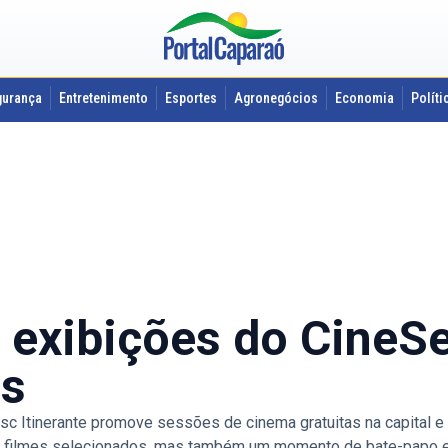
gurança
Entretenimento
Esportes
Agronegócios
Economia
Políti
exibições do CineSe
es
Itinerante promove sessões de cinema gratuitas na capital e n
r a filmes selecionados, mas também um momento de bate-papo e