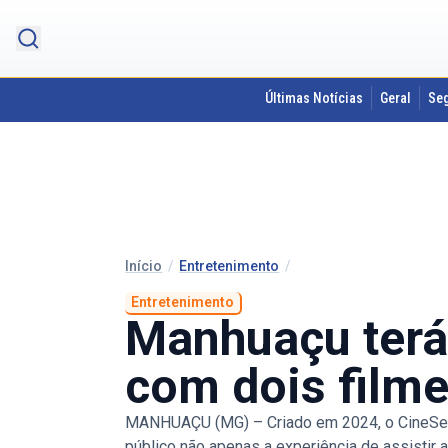
Últimas Notícias
Geral
Se
Início
/
Entretenimento
/
Entretenimento
Manhuaçu terá 
com dois film
MANHUAÇU (MG) – Criado em 2024, o CineSesc 
público não apenas a experiência de assisti