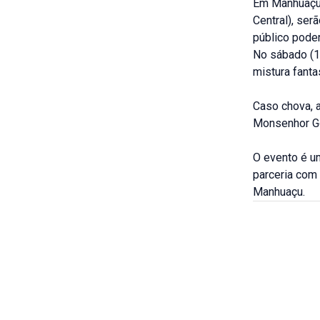
Em Manhuaçu,
Central), ser
público poder
No sábado (15
mistura fanta
Caso chova, a
Monsenhor Go
O evento é u
parceria com 
Manhuaçu.