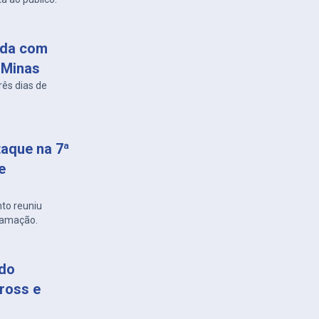
zada com
 Minas
rês dias de
taque na 7ª
e
nto reuniu
ramação.
 do
ross e