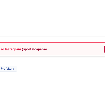
sso Instagram
@portalcaparao
Prefeitura