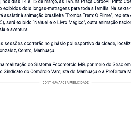
 nos dias 14 e 15 de março, às 19h, na Praça Cordovil Pinto Co
ão exibidos dois longas-metragens para toda a família. Na sexta-f
á assistir à animação brasileira “Tromba Trem: O Filme”, repleta 
), será exibido “Nahuel e o Livro Mágico”, outra animação nacio
sia e aventura.
s sessões ocorrerão no ginásio poliesportivo da cidade, locali
nzalez, Centro, Manhuaçu.
ma realização do Sistema Fecomércio MG, por meio do Sesc em
o Sindicato do Comércio Varejista de Manhuaçu e a Prefeitura M