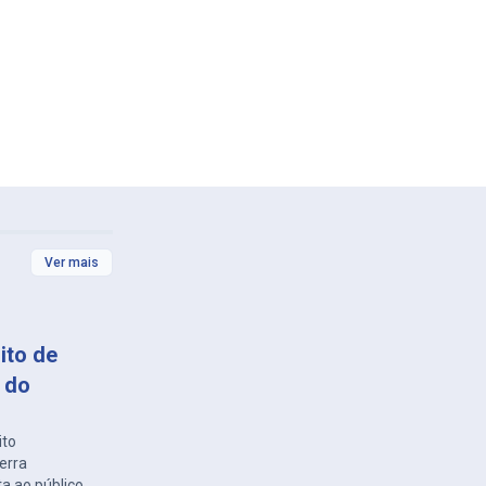
Ver mais
ito de
 do
ito
erra
 ao público.