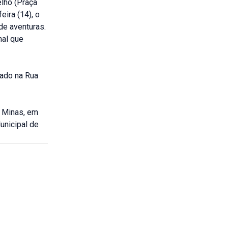
elho (Praça
eira (14), o
de aventuras.
nal que
zado na Rua
 Minas, em
unicipal de