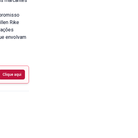
ais marcantes
mpromisso
llen Rike
rações
que envolvam
Clique aqui