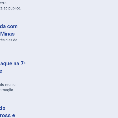
erra
 ao público.
zada com
 Minas
rês dias de
taque na 7ª
e
nto reuniu
ramação.
 do
ross e