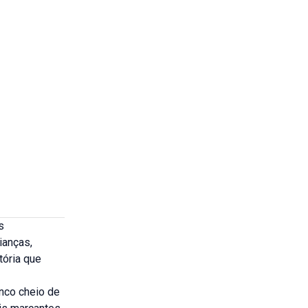
s
ianças,
tória que
nco cheio de