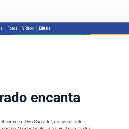
ca
Fotos
Vídeos
Editais
rado encanta
hândia e o Ovo Sagrado”, realizada pelo
 Turismo. O espetáculo, que uniu dança, teatro