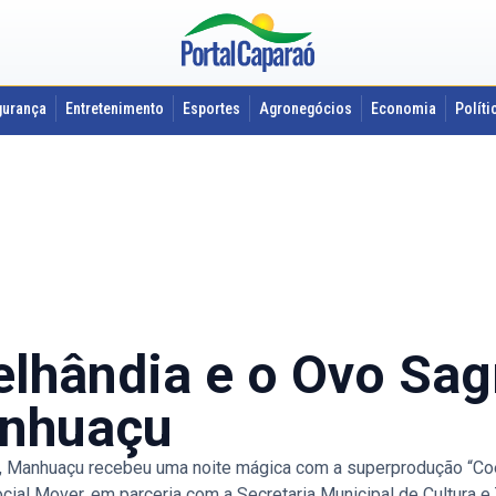
gurança
Entretenimento
Esportes
Agronegócios
Economia
Políti
elhândia e o Ovo Sag
anhuaçu
Manhuaçu recebeu uma noite mágica com a superprodução “Coel
ocial Mover, em parceria com a Secretaria Municipal de Cultura e