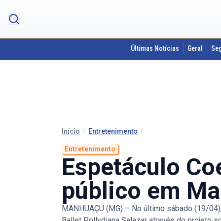
Últimas Notícias
Geral
Se
Início
/
Entretenimento
/
Entretenimento
Espetáculo Co
público em M
MANHUAÇU (MG) – No último sábado (19/04), 
Ballet Pollydiana Salazar através do projeto s