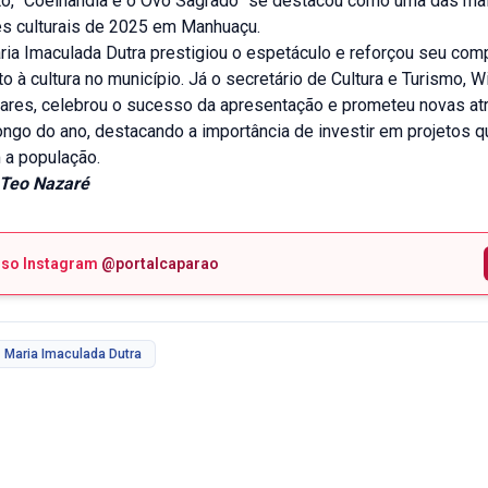
ento, “Coelhândia e o Ovo Sagrado” se destacou como uma das m
s culturais de 2025 em Manhuaçu.
aria Imaculada Dutra prestigiou o espetáculo e reforçou seu co
 à cultura no município. Já o secretário de Cultura e Turismo, Wi
res, celebrou o sucesso da apresentação e prometeu novas at
longo do ano, destacando a importância de investir em projetos 
a população.
Teo Nazaré
sso Instagram
@portalcaparao
Maria Imaculada Dutra