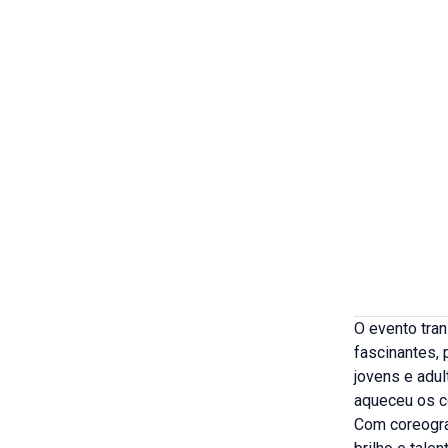
O evento tra
fascinantes, 
jovens e adu
aqueceu os co
Com coreogra