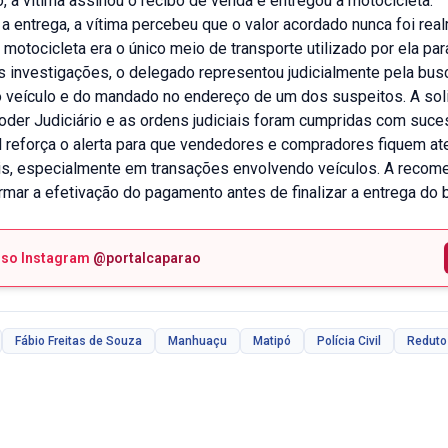
, a vítima assinou o recibo de venda e entregou a motocicleta.
 entrega, a vítima percebeu que o valor acordado nunca foi rea
A motocicleta era o único meio de transporte utilizado por ela para
 investigações, o delegado representou judicialmente pela bus
 veículo e do mandado no endereço de um dos suspeitos. A soli
oder Judiciário e as ordens judiciais foram cumpridas com suce
il reforça o alerta para que vendedores e compradores fiquem at
ais, especialmente em transações envolvendo veículos. A recom
mar a efetivação do pagamento antes de finalizar a entrega do 
sso Instagram
@portalcaparao
Fábio Freitas de Souza
Manhuaçu
Matipó
Polícia Civil
Reduto