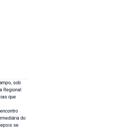
Campo, sob
a Regional
cias que
 encontro
rmediária do
depois se