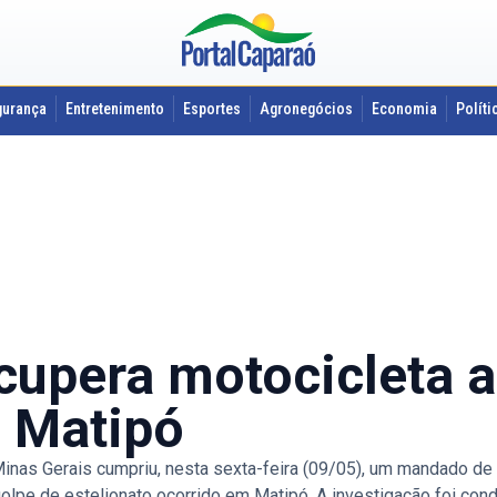
gurança
Entretenimento
Esportes
Agronegócios
Economia
Políti
recupera motocicleta 
m Matipó
inas Gerais cumpriu, nesta sexta-feira (09/05), um mandado de
lpe de estelionato ocorrido em Matipó. A investigação foi con