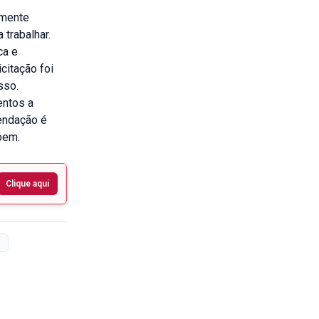
lmente
 trabalhar.
ca e
citação foi
sso.
entos a
endação é
bem.
Clique aqui