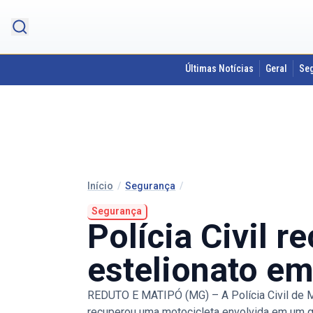
Últimas Notícias
Geral
Se
Início
/
Segurança
/
Segurança
Polícia Civil 
estelionato e
REDUTO E MATIPÓ (MG) – A Polícia Civil de M
recuperou uma motocicleta envolvida em um go