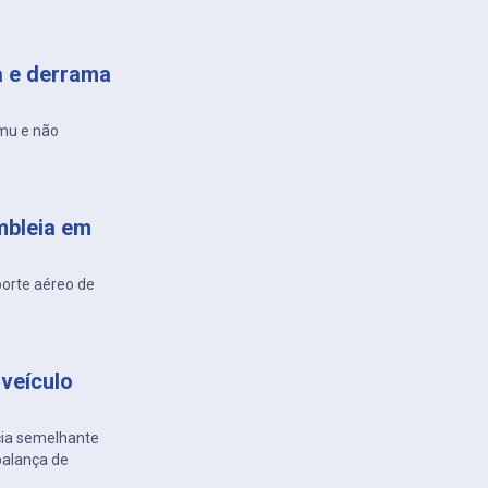
a e derrama
amu e não
mbleia em
porte aéreo de
veículo
cia semelhante
balança de