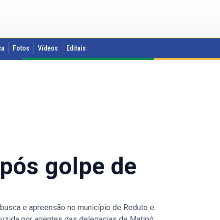
ca
Fotos
Vídeos
Editais
após golpe de
 busca e apreensão no município de Reduto e
duzida por agentes das delegacias de Matipó