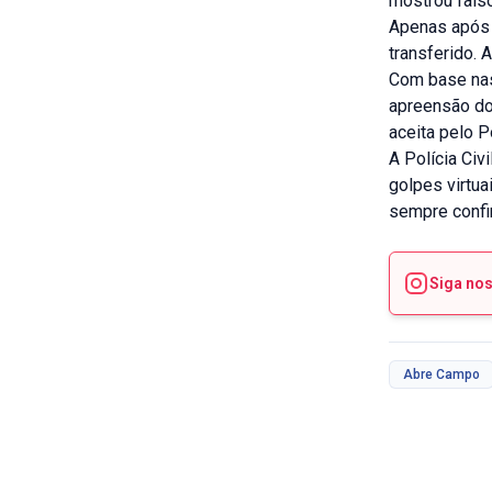
mostrou falso
Apenas após a
transferido. 
Com base nas
apreensão do
aceita pelo P
A Polícia Civ
golpes virtu
sempre confir
Siga no
Abre Campo