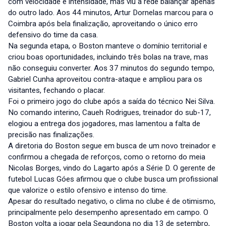
com velocidade e intensidade, mas viu a rede balançar apenas
do outro lado. Aos 44 minutos, Artur Dornelas marcou para o
Coimbra após bela finalização, aproveitando o único erro
defensivo do time da casa.
Na segunda etapa, o Boston manteve o domínio territorial e
criou boas oportunidades, incluindo três bolas na trave, mas
não conseguiu converter. Aos 37 minutos do segundo tempo,
Gabriel Cunha aproveitou contra-ataque e ampliou para os
visitantes, fechando o placar.
Foi o primeiro jogo do clube após a saída do técnico Nei Silva.
No comando interino, Caueh Rodrigues, treinador do sub-17,
elogiou a entrega dos jogadores, mas lamentou a falta de
precisão nas finalizações.
A diretoria do Boston segue em busca de um novo treinador e
confirmou a chegada de reforços, como o retorno do meia
Nicolas Borges, vindo do Lagarto após a Série D. O gerente de
futebol Lucas Góes afirmou que o clube busca um profissional
que valorize o estilo ofensivo e intenso do time.
Apesar do resultado negativo, o clima no clube é de otimismo,
principalmente pelo desempenho apresentado em campo. O
Boston volta a jogar pela Segundona no dia 13 de setembro,