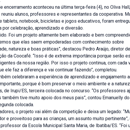
.
e encerramento aconteceu na última terça-feira (4), no Oliva Hall
 reuniu alunos, professores e representantes da cooperativa. M
e tablets, notebook, bicicletas e jogos educativos, foram entr
 por celebração, aprendizado e diversão.
ido. Foi um projeto altamente bem elaborado e bem compreendi
abemos que elas saem empoderadas com conhecimento sobre
ade, natureza e boas práticas”, destacou Pedro Araújo, diretor 
ção da Coocafé. “Isso é de extrema importância porque serão e
rigentes da nossa região. Por isso o projeto continua, com cada
ue ele faz a diferença e vai continuar fazendo”, completou.
mbém celebraram a experiência de aprendizado e engajamento a
importante, porque é bom preservar o meio ambiente e a naturez
s, de Irupi/ES, terceira colocada no concurso. “Os professores 
s também tive muito apoio dos meus pais”, contou Emanuelly do
segunda colocada.
dores, o projeto vai além da competição e deixa um legado: “Mu
or e proveitoso para as crianças, um assunto muito pertinente”,
, professor da Escola Municipal Santa Maria, de Ibatiba/ES. “Foi