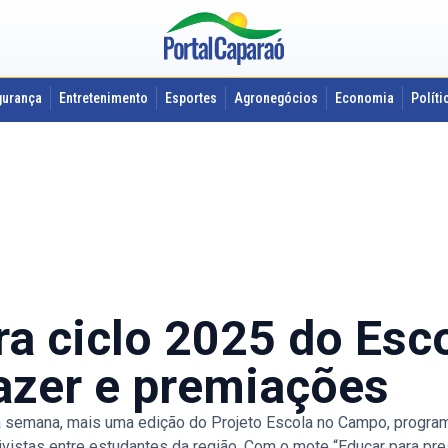
gurança
Entretenimento
Esportes
Agronegócios
Economia
Políti
ra ciclo 2025 do Es
azer e premiações
a semana, mais uma edição do Projeto Escola no Campo, progr
istas entre estudantes da região. Com o mote “Educar para preserv