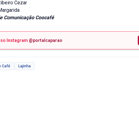
Ribeiro Cezar
Margarida
de Comunicação Coocafé
sso Instagram
@portalcaparao
e Café
Lajinha