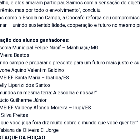
alho, e eles amaram participar. Saímos com a sensação de objet
rêmio, mas por todo o envolvimento”, concluiu.
vas como o Escola no Campo, a Coocafé reforça seu compromis
rmar — unindo sustentabilidade, cooperação e futuro no mesmo p
elação dos alunos ganhadores:
scola Municipal Felipe Nacif – Manhuaçu/MG
 Vieira Bastos
r no campo é preparar o presente para um futuro mais justo e su
Ivone Aquino Valentim Galdino
MEIEF Santa Maria – Ibatiba/ES
lly Liparizi dos Santos
 mundos na mesma terra: A escolha é nossa!”
úcio Guilherme Júnior
MEIEF Valdecy Afonso Moreira – Irupi/ES
 Silva Freitas
o que você joga fora diz muito sobre o mundo que você quer ter.”
abiana de Oliveira C. Jorge
TAQUE DA EDIÇÃO: