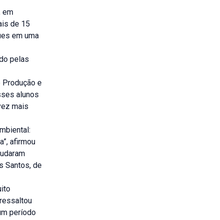
, em
ais de 15
egues em uma
do pelas
de Produção e
sses alunos
 vez mais
mbiental:
a”, afirmou
ajudaram
s Santos, de
ito
 ressaltou
 um período