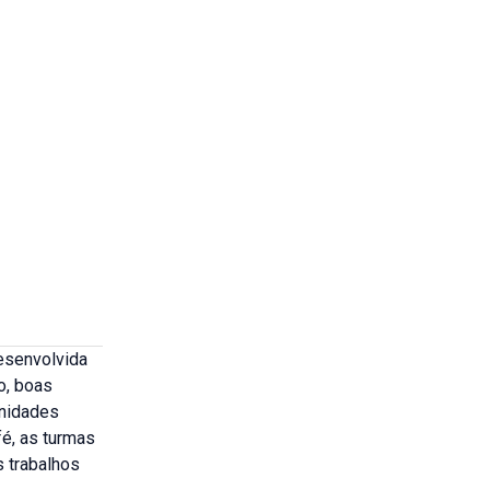
esenvolvida
o, boas
unidades
fé, as turmas
 trabalhos