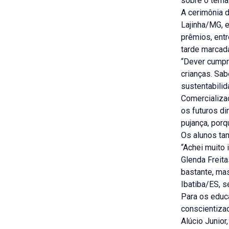
sobre o tema
A cerimônia d
Lajinha/MG, e
prêmios, entr
tarde marcada
“Dever cumpr
crianças. S
sustentabilid
Comercializa
os futuros di
pujança, porq
Os alunos ta
“Achei muito 
Glenda Freita
bastante, ma
Ibatiba/ES, 
Para os educa
conscientizad
Alúcio Junior