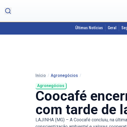
Últimas Notícias
Geral
Se
Início
/
Agronegócios
/
Agronegócios
Coocafé encer
com tarde de l
LAJINHA (MG) – A Coocafé concluiu, na últim
conscientização ambiental e valores cooperativ