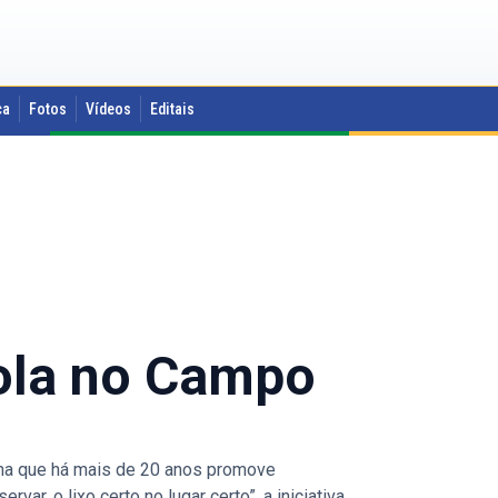
ca
Fotos
Vídeos
Editais
cola no Campo
ama que há mais de 20 anos promove
ar, o lixo certo no lugar certo”, a iniciativa