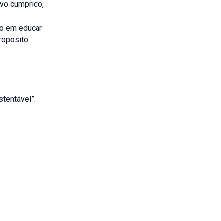
ivo cumprido,
so em educar
ropósito.
stentável”.