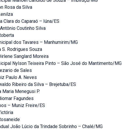
icipal Manoel Cândido de Souza – Imbiruçu/MG
on Rosa da Silva
Lenilza
 Clara do Caparaó – Iúna/ES
Antônio Coutinho Silva
Roberta
icipal dos Tavares – Manhumirim/MG
a S. Rodrigues Souza
irlene Sanglard Moreira
icipal Nylson Teixeira Pinto – São José do Mantimento/MG
Cezario de Sales
uiz Paulo A. Neves
ldo Ribeiro da Silva – Brejetuba/ES
ia Maria Menegusi P.
diomar Fagundes
os – Muniz Freire/ES
Victória
Rosaneide
adual João Lúcio da Trindade Sobrinho – Chalé/MG