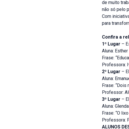
de muito trab
não só pelo p
Com iniciati
para transfo
Confira a r
1º Lugar
– E
Aluna: Esther
Frase: “Educa
Professora: 
2º Lugar
– E
Aluna: Emanue
Frase: “Dois
Professor: Al
3º Lugar
– E
Aluna: Glenda
Frase: “O lix
Professora: F
ALUNOS DES