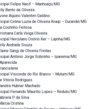
icipal Felipe Nacif – Manhuaçu/MG
elly Bento de Oliveira
Ivone Aquino Valentim Galdino
icipal Celina Luzia de Oliveira Knaip – Durandé/MG
la Coutinho Feitosa
ristiana Carla Veiga Oliveira
icipal Herculano Osório Ker – Lajinha/MG
elly Andrade Souza
laine Sangi de Oliveira Freitas
icipal Antônio Jorge Sobrinho – Ipanema/MG
 Aparecida
Francislene
icipal Visconde do Rio Branco – Mutum/MG
le Vitoria Rodrigues
Jandira Hubner Machado
icipal Fernando Maurílio Lopes – Reduto/MG
abriela P. da Silva
árcia Cristina