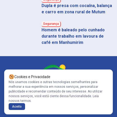
Dupla é presa com cocaína, balança
e carro em zona rural de Mutum
Segurança
Homem é baleado pelo cunhado
durante trabalho em lavoura de
café em Manhumirim
Cookies e Privacidade
Nós usamos cookies e outras tecnologias semelhantes para
melhorar a sua experiência em nossos serviços, personalizar
Siga-nos
publicidade e recomendar conteúdo de seu interesse. Ao utilizar
nossos serviços, você está ciente dessa funcionalidade.
Leia
nossos termos.
Copyright© 2005-2026 - Portal Caparaó - CNPJ: 10.570.353/0001-80 | Todos
Aceito
os direitos reservados .
Políticas de Privacidade
Desenvolvido por