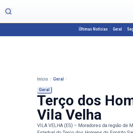
Últimas Notícias
Geral
Se
Início
/
Geral
/
Geral
Terço dos Hom
Vila Velha
VILA VELHA (ES) – Moradores da região de Ma
Estadual do Terço dos Homens do Espírito San