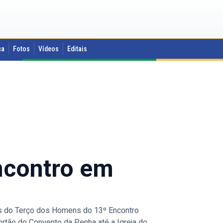
ca
Fotos
Vídeos
Editais
ncontro em
os do Terço dos Homens do 13º Encontro
ortão do Convento da Penha até a Igreja do