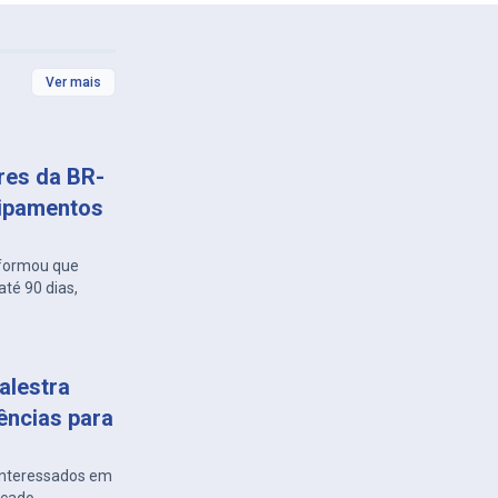
Ver mais
ares da BR-
uipamentos
nformou que
té 90 dias,
alestra
ências para
 interessados em