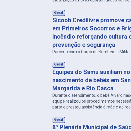
atualização e novas oportunidades no me
Geral
Sicoob Credilivre promove c
em Primeiros Socorros e Bri
Incêndio reforçando cultura 
prevenção e segurança
Parceria com o Corpo de Bombeiros Milita
Geral
Equipes do Samu auxiliam no
nascimento de bebês em San
Margarida e Rio Casca
Durante o atendimento, o bebê Álvaro nas
equipe realizou os procedimentos necessá
parto e prestou assistência à mãe e ao re
Geral
8ª Plenária Municipal de Saú