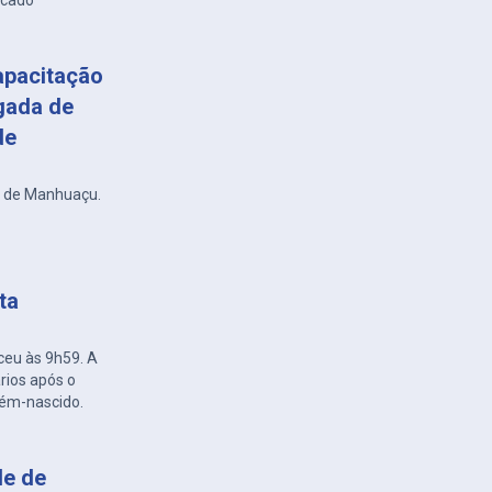
rcado
apacitação
gada de
de
r de Manhuaçu.
ta
ceu às 9h59. A
rios após o
cém-nascido.
de de