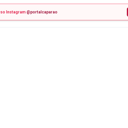
sso Instagram
@portalcaparao