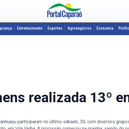
gurança
Entretenimento
Esportes
Agronegócios
Economia
Políti
ens realizada 13º e
nhuaçu participaram no último sábado, 30, com diversos grup
to, em Vila Velha. A procissão começou na prainha, saindo do p