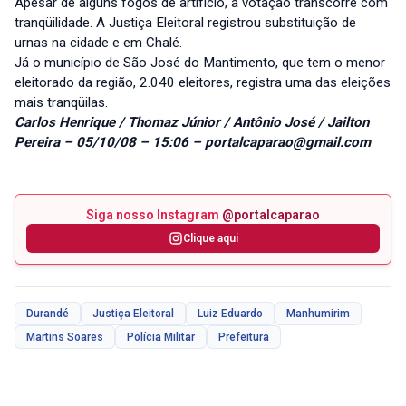
Apesar de alguns fogos de artifício, a votação transcorre com
tranqüilidade. A Justiça Eleitoral registrou substituição de
urnas na cidade e em Chalé.
Já o município de São José do Mantimento, que tem o menor
eleitorado da região, 2.040 eleitores, registra uma das eleições
mais tranqüilas.
Carlos Henrique / Thomaz Júnior / Antônio José / Jailton
Pereira – 05/10/08 – 15:06 – portalcaparao@gmail.com
Siga nosso Instagram
@portalcaparao
Clique aqui
Durandé
Justiça Eleitoral
Luiz Eduardo
Manhumirim
Martins Soares
Polícia Militar
Prefeitura