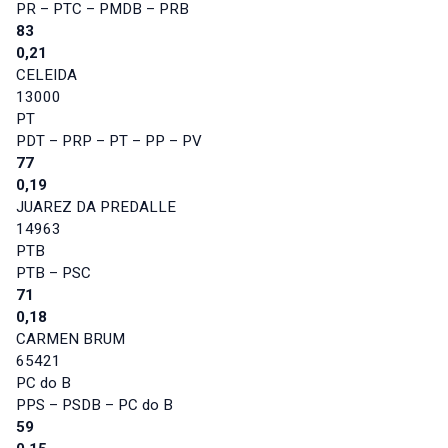
PR – PTC – PMDB – PRB
83
0,21
CELEIDA
13000
PT
PDT – PRP – PT – PP – PV
77
0,19
JUAREZ DA PREDALLE
14963
PTB
PTB – PSC
71
0,18
CARMEN BRUM
65421
PC do B
PPS – PSDB – PC do B
59