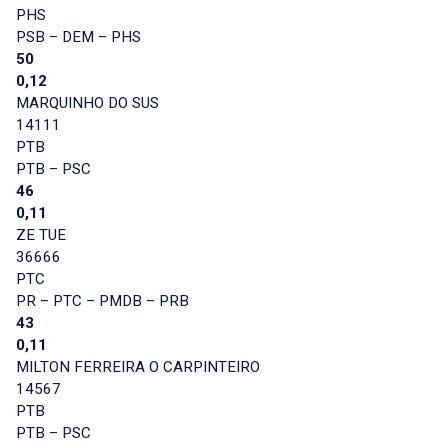
PHS
PSB – DEM – PHS
50
0,12
MARQUINHO DO SUS
14111
PTB
PTB – PSC
46
0,11
ZE TUE
36666
PTC
PR – PTC – PMDB – PRB
43
0,11
MILTON FERREIRA O CARPINTEIRO
14567
PTB
PTB – PSC