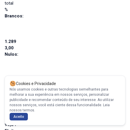
total
%
Brancos:
1.289
3,00
Nulos:
1.620
Cookies e Privacidade
3,77
Nós usamos cookies e outras tecnologias semelhantes para
Total de votos válidos:
melhorar a sua experiência em nossos serviços, personalizar
publicidade e recomendar conteúdo de seu interesse. Ao utilizar
nossos serviços, você está ciente dessa funcionalidade.
Leia
nossos termos.
Aceito
40.112
93,24