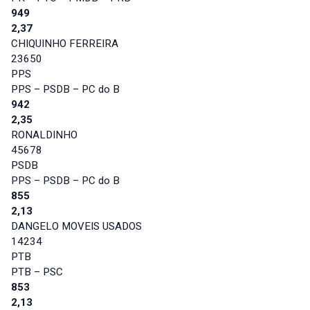
949
2,37
CHIQUINHO FERREIRA
23650
PPS
PPS – PSDB – PC do B
942
2,35
RONALDINHO
45678
PSDB
PPS – PSDB – PC do B
855
2,13
DANGELO MOVEIS USADOS
14234
PTB
PTB – PSC
853
2,13