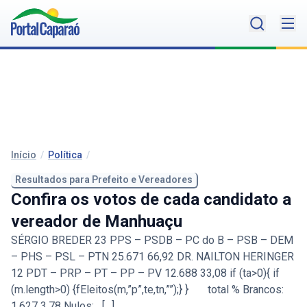
Início
/
Política
/
Resultados para Prefeito e Vereadores
Confira os votos de cada candidato a
vereador de Manhuaçu
SÉRGIO BREDER 23 PPS – PSDB – PC do B – PSB – DEM
– PHS – PSL – PTN 25.671 66,92 DR. NAILTON HERINGER
12 PDT – PRP – PT – PP – PV 12.688 33,08 if (ta>0){ if
(m.length>0) {fEleitos(m,”p”,te,tn,””);} } total % Brancos:
1.627 3,78 Nulos: […]