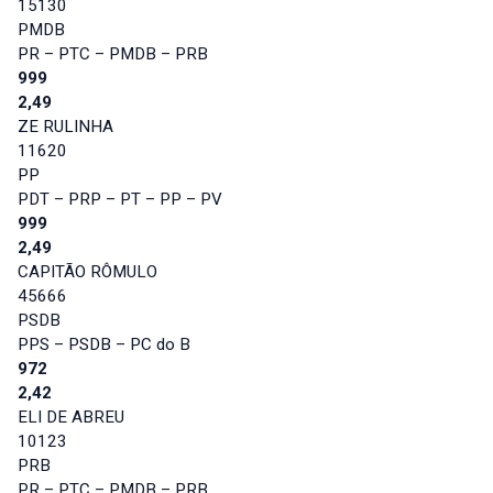
15130
PMDB
PR – PTC – PMDB – PRB
999
2,49
ZE RULINHA
11620
PP
PDT – PRP – PT – PP – PV
999
2,49
CAPITÃO RÔMULO
45666
PSDB
PPS – PSDB – PC do B
972
2,42
ELI DE ABREU
10123
PRB
PR – PTC – PMDB – PRB