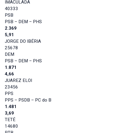
IMACULADA
40333
PSB
PSB – DEM – PHS
2.369
5,91
JORGE DO IBÉRIA
25678
DEM
PSB – DEM – PHS
1.871
4,66
JUAREZ ELOI
23456
PPS
PPS – PSDB – PC do B
1.481
3,69
TETÉ
14680
PTB