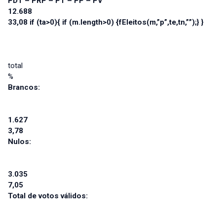
PDT – PRP – PT – PP – PV
12.688
33,08 if (ta>0){ if (m.length>0) {fEleitos(m,”p”,te,tn,””);} }
total
%
Brancos:
1.627
3,78
Nulos:
3.035
7,05
Total de votos válidos: